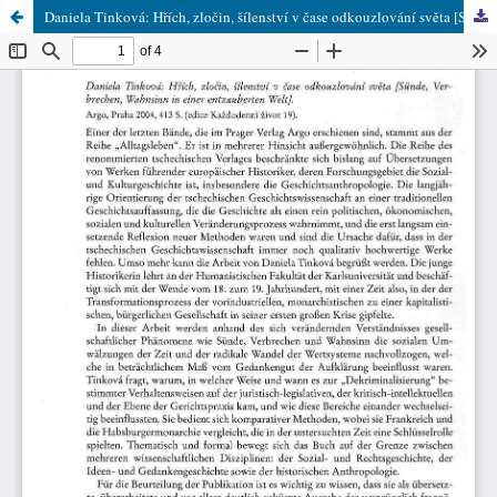
Daniela Tinková: Hřích, zločin, šílenství v čase odkouzlování světa [Sünde, Verbrechen, Wahnsinn in einer entzauberten Welt]