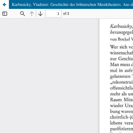
Karbusicky, Vladimir: Geschichte des böhmischen Musiktheaters. Aus 