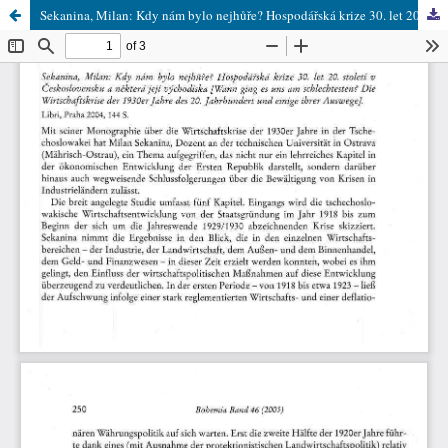
Sekanina, Milan: Kdy nám bylo nejhůře? Hospodářská krize 30. let 20. století v Československu a některá její východiska [Wann ging es uns am schlechtesten? Die Wirtschaftskrise der 1930er Jahre des 20. Jahrhundert und einige ihrer Auswege]