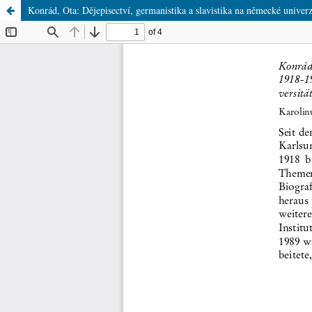
Konrád, Ota: Dějepisectví, germanistika a slavistika na německé unive