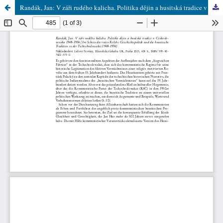
Randák, Jan: V záři rudého kalicha. Politika dějin a husitská tradice v Československu 1948-1956 [Im Schein des roten Kelchs. Geschichtspolitik und die hussitische Tradition in der Tschechoslowakei 1948-1956]