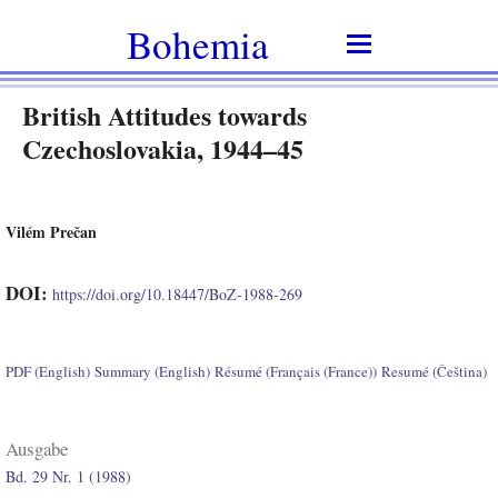
Bohemia
British Attitudes towards
Czechoslovakia, 1944–45
Vilém Prečan
DOI:
https://doi.org/10.18447/BoZ-1988-269
PDF (English)
Summary (English)
Résumé (Français (France))
Resumé (Čeština)
Ausgabe
Bd. 29 Nr. 1 (1988)