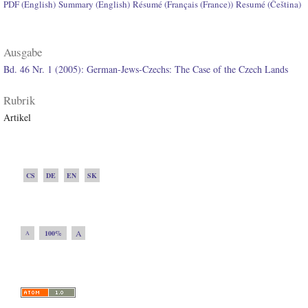
PDF (English)
Summary (English)
Résumé (Français (France))
Resumé (Čeština)
Ausgabe
Bd. 46 Nr. 1 (2005): German-Jews-Czechs: The Case of the Czech Lands
Rubrik
Artikel
CS
DE
EN
SK
A
100%
A