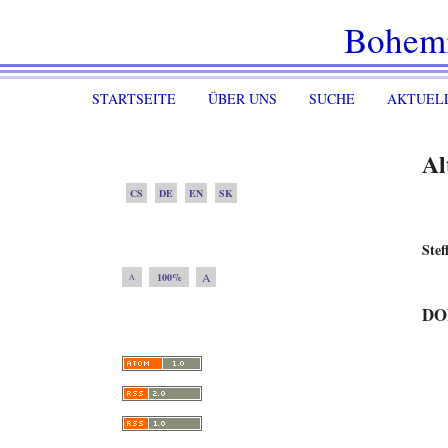
Bohem
STARTSEITE
ÜBER UNS
SUCHE
AKTUEL
Al
CS
DE
EN
SK
Ste
A
100%
A
DO