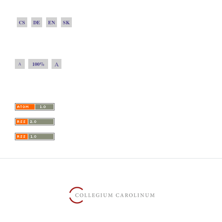
CS
DE
EN
SK
A
100%
A