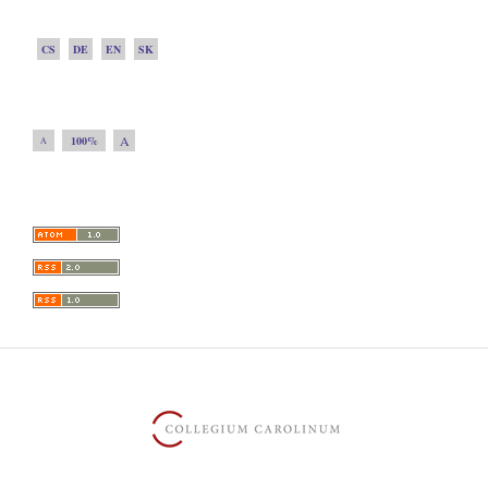
CS
DE
EN
SK
A
100%
A