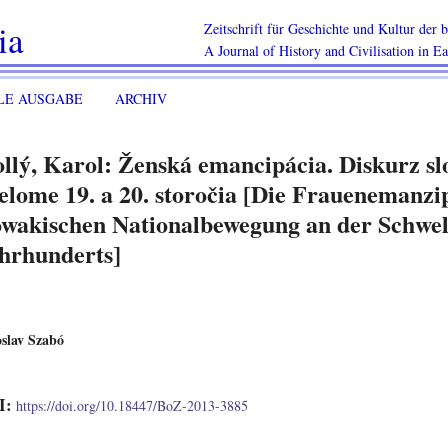
ia
Zeitschrift für Geschichte und Kultur der
A Journal of History and Civilisation in E
LE AUSGABE
ARCHIV
llý, Karol: Ženská emancipácia. Diskurz s
elome 19. a 20. storočia [Die Frauenemanzi
owakischen Nationalbewegung an der Schwel
hrhunderts]
slav Szabó
I:
https://doi.org/10.18447/BoZ-2013-3885