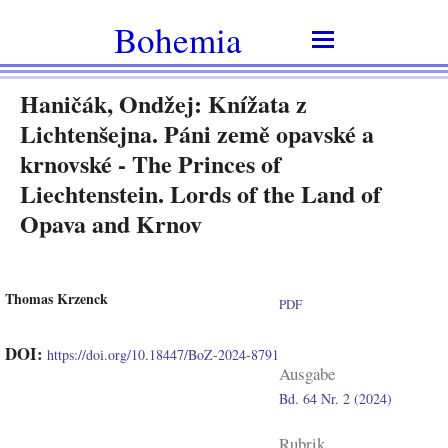
Bohemia
Haničák, Ondžej: Knížata z
Lichtenšejna. Páni země opavské a
krnovské - The Princes of
Liechtenstein. Lords of the Land of
Opava and Krnov
Thomas Krzenck
PDF
DOI:
https://doi.org/10.18447/BoZ-2024-8791
Ausgabe
Bd. 64 Nr. 2 (2024)
Rubrik