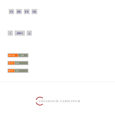
CS
DE
EN
SK
A
100%
A