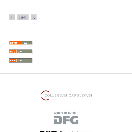
A
100%
A