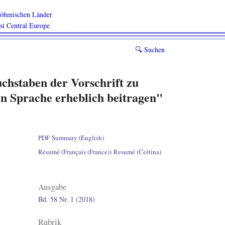
 böhmischen Länder
ast Central Europe
🔍︎
Suchen
uchstaben der Vorschrift zu
n Sprache erheblich beitragen"
PDF
Summary (English)
Résumé (Français (France))
Resumé (Čeština)
Ausgabe
Bd. 58 Nr. 1 (2018)
Rubrik