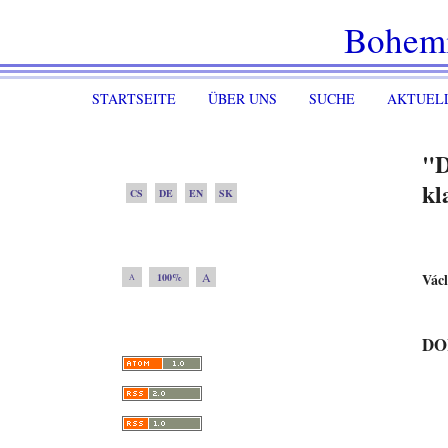
Bohem
STARTSEITE
ÜBER UNS
SUCHE
AKTUEL
"D
kl
CS
DE
EN
SK
A
Václ
100%
A
DO