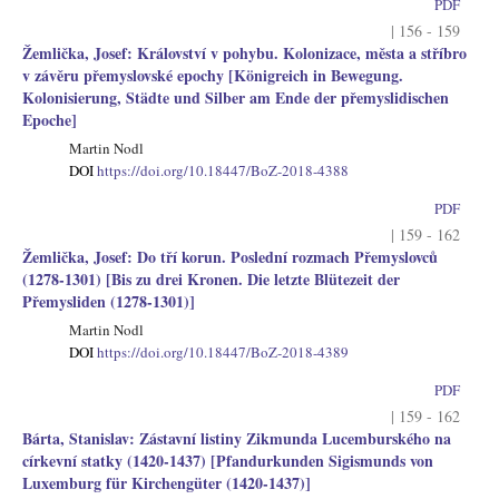
PDF
| 156 - 159
Žemlička, Josef: Království v pohybu. Kolonizace, města a stříbro
v závěru přemyslovské epochy [Königreich in Bewegung.
Kolonisierung, Städte und Silber am Ende der přemyslidischen
Epoche]
Martin Nodl
DOI
https://doi.org/10.18447/BoZ-2018-4388
PDF
| 159 - 162
Žemlička, Josef: Do tří korun. Poslední rozmach Přemyslovců
(1278-1301) [Bis zu drei Kronen. Die letzte Blütezeit der
Přemysliden (1278-1301)]
Martin Nodl
DOI
https://doi.org/10.18447/BoZ-2018-4389
PDF
| 159 - 162
Bárta, Stanislav: Zástavní listiny Zikmunda Lucemburského na
církevní statky (1420-1437) [Pfandurkunden Sigismunds von
Luxemburg für Kirchengüter (1420-1437)]