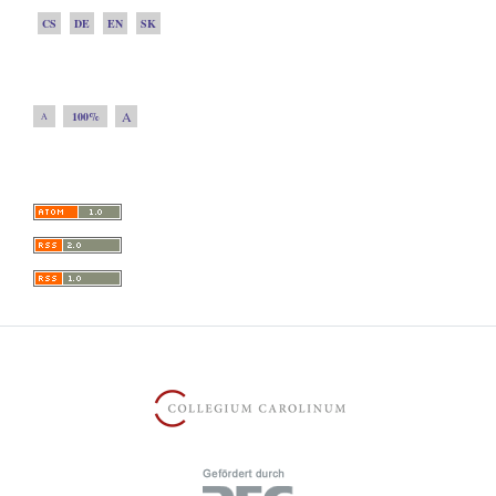
CS
DE
EN
SK
A
100%
A