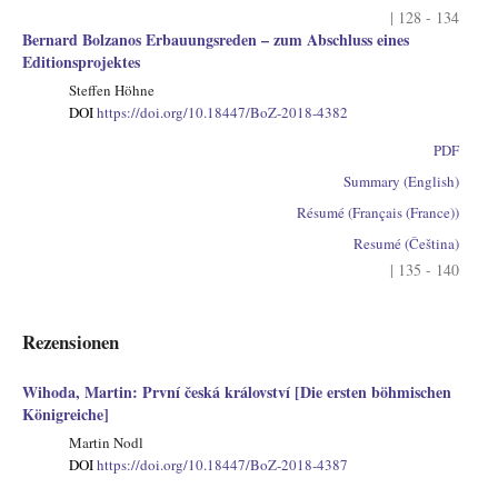
| 128 - 134
Bernard Bolzanos Erbauungsreden – zum Abschluss eines
Editionsprojektes
Steffen Höhne
DOI
https://doi.org/10.18447/BoZ-2018-4382
PDF
Summary (English)
Résumé (Français (France))
Resumé (Čeština)
| 135 - 140
Rezensionen
Wihoda, Martin: První česká království [Die ersten böhmischen
Königreiche]
Martin Nodl
DOI
https://doi.org/10.18447/BoZ-2018-4387