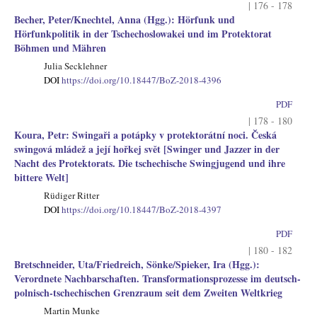
| 176 - 178
Becher, Peter/Knechtel, Anna (Hgg.): Hörfunk und
Hörfunkpolitik in der Tschechoslowakei und im Protektorat
Böhmen und Mähren
Julia Secklehner
DOI
https://doi.org/10.18447/BoZ-2018-4396
PDF
| 178 - 180
Koura, Petr: Swingaři a potápky v protektorátní noci. Česká
swingová mládež a její hořkej svět [Swinger und Jazzer in der
Nacht des Protektorats. Die tschechische Swingjugend und ihre
bittere Welt]
Rüdiger Ritter
DOI
https://doi.org/10.18447/BoZ-2018-4397
PDF
| 180 - 182
Bretschneider, Uta/Friedreich, Sönke/Spieker, Ira (Hgg.):
Verordnete Nachbarschaften. Transformationsprozesse im deutsch-
polnisch-tschechischen Grenzraum seit dem Zweiten Weltkrieg
Martin Munke