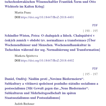
tschechoslowakischen Wissenschaftler František Šorm und Otto
Wichterle im Kalten Krieg]
Martin Franc
DOI
https://doi.org/10.18447/BoZ-2018-4401
PDF
| 190 - 195
Schindler-Wisten, Petra: O chalupách a lidech. Chalupářství v
českých zemích v období tzv. normalizace a transformace [Über
Wochenendhäuser und Menschen. Wochenendhauskultur in
Tschechien während der sog. Normalisierung und Transformation]
Marketa Spiritova
DOI
https://doi.org/10.18447/BoZ-2018-4402
PDF
| 195 - 197
Daniel, Ondřej: Násilím proti „Novému Biedermeieru“.
Subkultury a většinová společnost pozdního státního socialismu a
postsocialismu [Mit Gewalt gegen das „Neue Biedermeier“.
Subkulturen und Mehrheitsgesellschaft im späten
Staatssozialismus und Postsozialismus]
Judith Brehmer