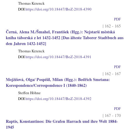
Thomas Krzenck
DOI
https://doi.org/10.18447/BoZ-2018-4390
PDF
| 162 - 165
Černá, Alena M./Šmahel, František (Hgg.): Nejstarší městská
kniha táborská z let 1432-1452 [Das älteste Taborer Stadtbuch aus
den Jahren 1432-1452]
Thomas Krzenck
DOI
https://doi.org/10.18447/BoZ-2018-4391
PDF
| 162 - 167
Mojžíšová, Olga/ Pospíšil, Milan (Hgg.): Bedřich Smetana:
Korespondence/Correspondence I (1840-1862)
Steffen Höhne
DOI
https://doi.org/10.18447/BoZ-2018-4392
PDF
| 167 - 170
Raptis, Konstantinos: Die Grafen Harrach und ihre Welt 1884-
1945