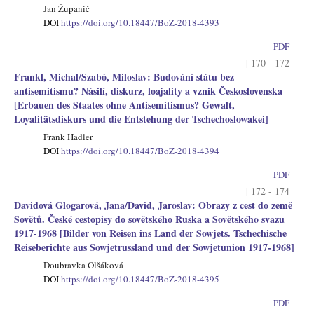
Jan Županič
DOI
https://doi.org/10.18447/BoZ-2018-4393
PDF
| 170 - 172
Frankl, Michal/Szabó, Miloslav: Budování státu bez
antisemitismu? Násilí, diskurz, loajality a vznik Československa
[Erbauen des Staates ohne Antisemitismus? Gewalt,
Loyalitätsdiskurs und die Entstehung der Tschechoslowakei]
Frank Hadler
DOI
https://doi.org/10.18447/BoZ-2018-4394
PDF
| 172 - 174
Davidová Glogarová, Jana/David, Jaroslav: Obrazy z cest do země
Sovětů. České cestopisy do sovětského Ruska a Sovětského svazu
1917-1968 [Bilder von Reisen ins Land der Sowjets. Tschechische
Reiseberichte aus Sowjetrussland und der Sowjetunion 1917-1968]
Doubravka Olšáková
DOI
https://doi.org/10.18447/BoZ-2018-4395
PDF