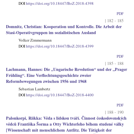
DOI
https://doi.org/10.18447/BoZ-2018-4398
PDF
| 182 - 185
Domnitz, Christian: Kooperation und Kontrolle. Die Arbeit der
Stasi-Operativgruppen im sozialistischen Ausland
Volker Zimmermann
DOI
https://doi.org/10.18447/BoZ-2018-4399
PDF
| 185 - 188
Lachmann, Hannes: Die „Ungarische Revolution“ und der „Prager
Frühling“. Eine Verflechtungsgeschichte zweier
Reformbewegungen zwischen 1956 und 1968
Sebastian Lambertz
DOI
https://doi.org/10.18447/BoZ-2018-4400
PDF
| 188 - 190
Palonkorpi, Riikka: Věda s lidskou tváří. Činnost československých
vědců Františka Šorma a Otty Wichterleho během studené války
[Wissenschaft mit menschlichem Antlitz. Die Tätigkeit der