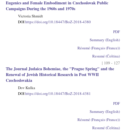
Eugenics and Female Embodiment in Czechoslovak Public
Campaigns During the 1960s and 1970s
Victoria Shmidt
DOI
https://doi.org/10.18447/BoZ-2018-4380
PDF
Summary (English)
Résumé (Français (France))
Resumé (Čeština)
| 109 - 127
The Journal Judaica Bohemiae, the "Prague Spring" and the
Renewal of Jewish Historical Research in Post WWII
Czechoslovakia
Dov Kulka
DOI
https://doi.org/10.18447/BoZ-2018-4381
PDF
Summary (English)
Résumé (Français (France))
Resumé (Čeština)