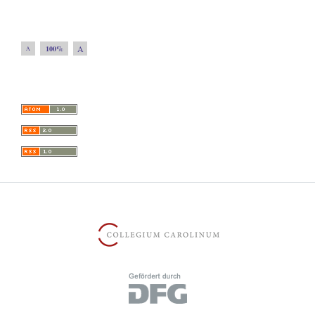
A
100%
A